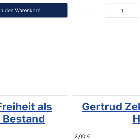
Menge:
In den Warenkorb
reiheit als
Gertrud Zel
n Bestand
H
12,00 €