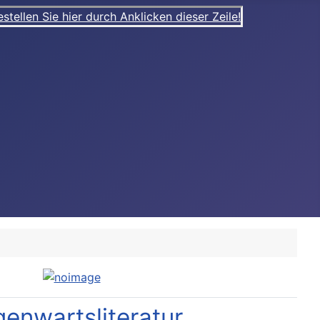
ellen Sie hier durch Anklicken dieser Zeile!
enwartsliteratur