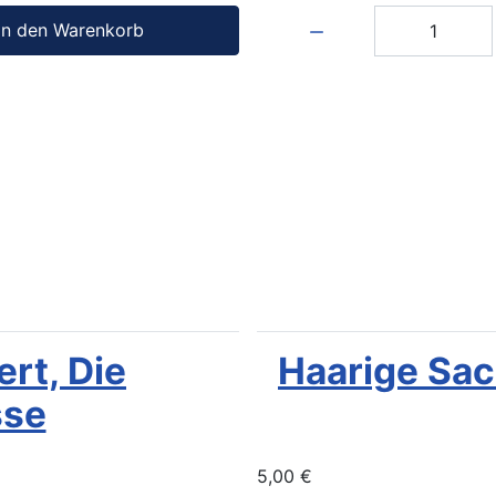
Menge:
In den Warenkorb
rt, Die
Haarige Sac
sse
5,00 €