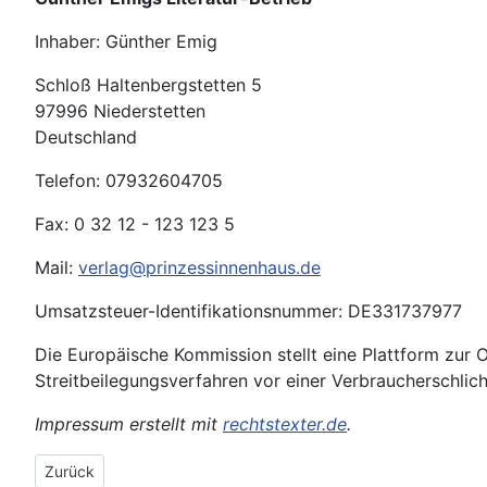
Inhaber: Günther Emig
Schloß Haltenbergstetten 5
97996 Niederstetten
Deutschland
Telefon: 07932604705
Fax: 0 32 12 - 123 123 5
Mail:
verlag@prinzessinnenhaus.de
Umsatzsteuer-Identifikationsnummer: DE331737977
Die Europäische Kommission stellt eine Plattform zur On
Streitbeilegungsverfahren vor einer Verbraucherschlicht
Impressum erstellt mit
rechtstexter.de
.
Vorheriger Beitrag: AGB
Zurück