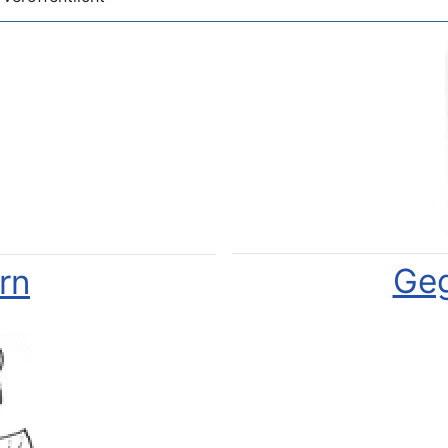
Geg
rn