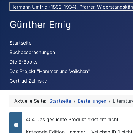
Hermann Umfrid (1892-1934). Pfarrer, Widerstandskämpf
Günther Emig
Startseite
Buchbesprechungen
Die E-Books
Das Projekt "Hammer und Veilchen"
Gertrud Zelinsky
Aktuelle Seite:
Startseite
Bestellungen
Literatu
404 Das gesuchte Produkt existiert nicht.
info
Kategorie Edition Hammer + Veilchen ID 1 nicht 