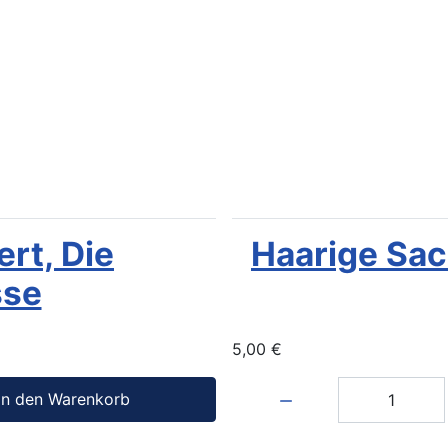
rt, Die
Haarige Sac
sse
5,00 €
Menge:
In den Warenkorb